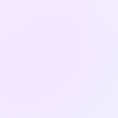
Kostenlos
Demo
testen
buchen
ge Demo
Keine Kreditkarte erforderlich