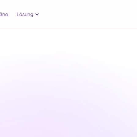
Lösung
läne