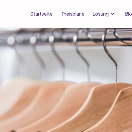
Lösung
Startseite
Preispläne
Bl