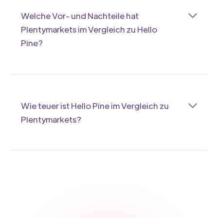
bietet zwar viele Schnittstellen, ist aber
Welche Vor- und Nachteile hat
komplexer einzurichten.
Plentymarkets im Vergleich zu Hello
Pine?
Plentymarkets bietet viele Funktionen, die für
größere Shops super sind, kann aber komplex
und teuer sein. Hello Pine ist einfacher, günstiger
und fokussiert auf Marktplätze, was sich für dich
Wie teuer ist Hello Pine im Vergleich zu
lohnen kann.
Plentymarkets?
Hello Pine ist oft günstiger und transparenter in
der Preisgestaltung. Plentymarkets verlangt je
nach Umfang mehr, was für dich ein wichtiger
Faktor sein kann, wenn du Kosten sparen willst.