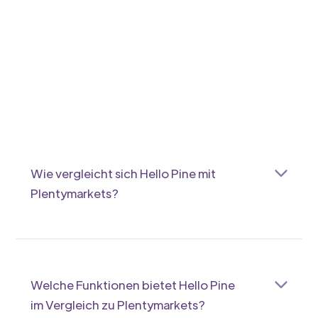
Wie vergleicht sich Hello Pine mit
Plentymarkets?
Hello Pine ist speziell auf
Marktplatzmanagement fokussiert und bietet dir
eine intuitive Bedienung, während
Plentymarkets umfangreiche E-Commerce-
Welche Funktionen bietet Hello Pine
Funktionen bereitstellt. Es kommt darauf an, was
im Vergleich zu Plentymarkets?
du genau brauchst.