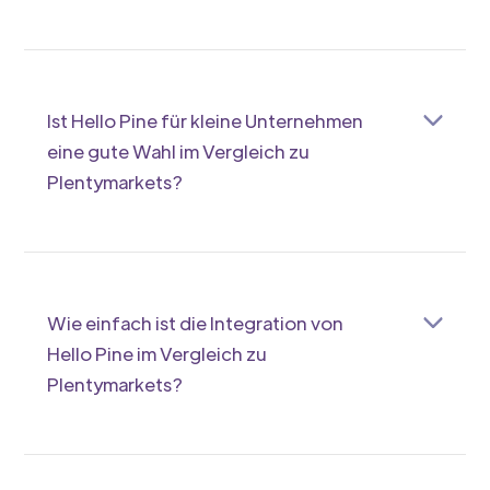
Hello Pine konzentriert sich auf einfache
Marktplatzintegration und automatisierte
Prozesse, während Plentymarkets ein
umfassendes Shopsystem mit vielen Extras
Ist Hello Pine für kleine Unternehmen
bietet. Hello Pine punktet mit Klarheit und
eine gute Wahl im Vergleich zu
Nutzerfreundlichkeit.
Plentymarkets?
Ja, Hello Pine passt gut zu kleinen Unternehmen,
die eine übersichtliche Marktplatzlösung suchen.
Plentymarkets kann umfangreich sein, was
gerade für Einsteiger manchmal überwältigend
Wie einfach ist die Integration von
wirkt.
Hello Pine im Vergleich zu
Plentymarkets?
Die Integration von Hello Pine ist unkompliziert
und schnell, ideal für dich, wenn du ohne großen
Aufwand starten möchtest. Plentymarkets