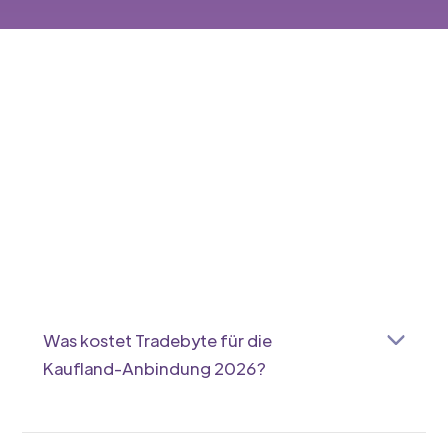
Was kostet Tradebyte für die
Kaufland-Anbindung 2026?
Tradebyte publiziert keine öffentlichen Preise —
laut OMR Reviews (Abruf 2026-06-08) ist das