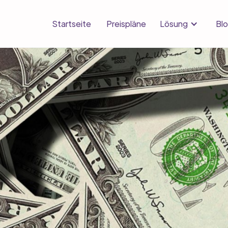
Lösung
Startseite
Preispläne
Bl