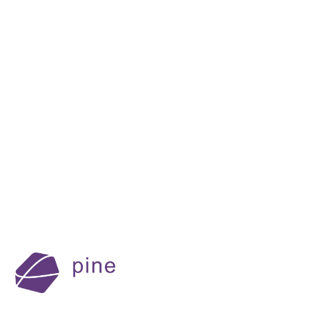
Kaufland verkauft in fünf Ländern, wenn die
Schnittstelle stimmt. Was Setup, Pflichtfelder
und Sync mit Shopify, Shopware oder
WooCommerce wirklich brauchen.
Markus Huber
9 Minuten