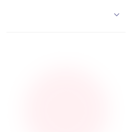
mehrere Länder bedient. Der Aufwand liegt in
Übersetzung, lokalem Versand und Steuer. Für
Produkte ohne sprachliche Hürde (etwa
Zubehör, Haushaltswaren) ist der Einstieg oft
einfacher als für erklärungsintensive Sortimente.