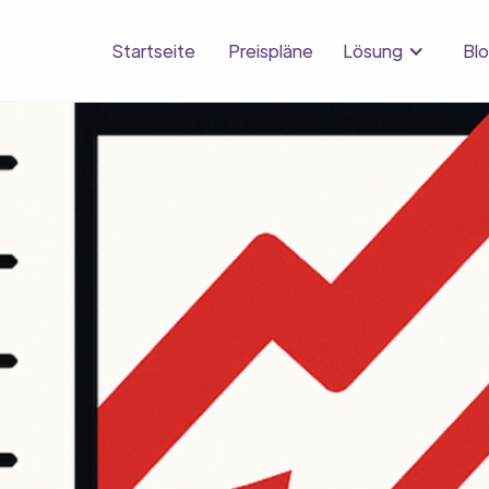
Lösung
Startseite
Preispläne
Bl