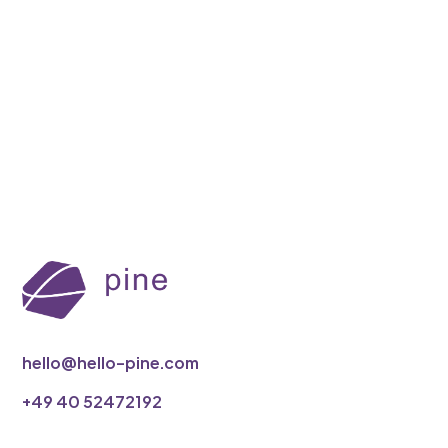
David Oswald
5min
hello@hello-pine.com
‭+49 40 52472192