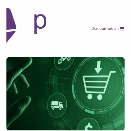
Demo anfordern
etsy
Etsy Versandkosten