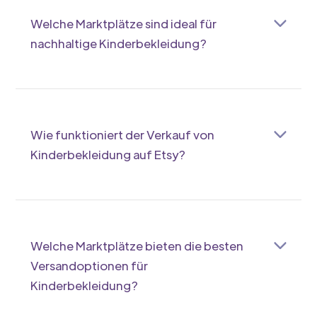
stationärem Handel und Online-Shop ein Plus.
Welche Marktplätze sind ideal für
nachhaltige Kinderbekleidung?
Nachhaltige Marken passen gut zu
Avocadostore und Etsy, wo umweltbewusste
Kunden gezielt einkaufen. Das stärkt deine
Position im grünen Segment.
Wie funktioniert der Verkauf von
Kinderbekleidung auf Etsy?
Auf Etsy kannst du individuelle und
handgemachte Kinderkleidung direkt an Käufer
verkaufen. Es ist perfekt für kleine Marken mit
kreativem Fokus.
Welche Marktplätze bieten die besten
Versandoptionen für
Kinderbekleidung?
Amazon und Zalando sind top bei