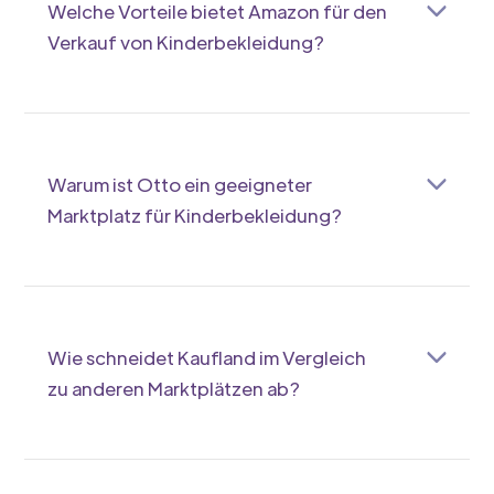
Welche Vorteile bietet Amazon für den
Verkauf von Kinderbekleidung?
Amazon bietet dir hohe Reichweite und schnelle
Logistik. So erreichst du viele Kunden und kannst
Verkäufe zügig abwickeln. Ideal für Marken, die
schnell wachsen wollen.
Warum ist Otto ein geeigneter
Marktplatz für Kinderbekleidung?
Otto punktet mit einem etablierten
Kundenstamm und gezielter Ansprache von
Familien. Du profitierst von Vertrauen und einem
breiten Sortiment an Kinderbekleidung.
Wie schneidet Kaufland im Vergleich
zu anderen Marktplätzen ab?
Kaufland bietet eine starke Präsenz im
Lebensmittel- und Non-Food-Bereich. Für
Kinderbekleidung ist die Kombination aus