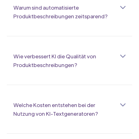
sparst du Zeit und steigerst deinen Umsatz
Warum sind automatisierte
effektiv.
Produktbeschreibungen zeitsparend?
Automatisierte Beschreibungen entstehen in
wenigen Sekunden, während du sonst Stunden
schreiben müsstest. So kannst du dich auf
anderes konzentrieren und deine
Wie verbessert KI die Qualität von
Produktpalette schneller erweitern.
Produktbeschreibungen?
KI analysiert Keywords und Kundenbedürfnisse,
erstellt klare, ansprechende Texte und
vermeidet Fehler. So wirken deine
Beschreibungen professioneller und
Welche Kosten entstehen bei der
überzeugender.
Nutzung von KI-Textgeneratoren?
Die Kosten variieren je nach Anbieter und
Nutzungsumfang. Oft gibt es flexible Tarife, die