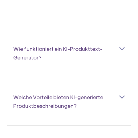
Wie funktioniert ein KI-Produkttext-
Generator?
Ein KI-Produkttext-Generator nutzt
Algorithmen und Daten, um automatisch
passende Beschreibungen zu erstellen. Du gibst
Produktinfos ein, und die KI formuliert schnell
Welche Vorteile bieten KI-generierte
individuelle Texte für dich.
Produktbeschreibungen?
Mit KI bekommst du schnell einzigartige,
optimierte Texte, die deine Produkte besser
präsentieren und mehr Kunden ansprechen. So